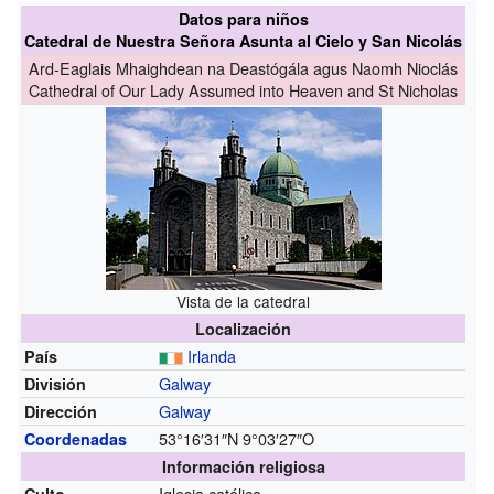
Datos para niños
Catedral de Nuestra Señora Asunta al Cielo y San Nicolás
Ard-Eaglais Mhaighdean na Deastógála agus Naomh Nioclás
Cathedral of Our Lady Assumed into Heaven and St Nicholas
Vista de la catedral
Localización
Irlanda
País
Galway
División
Galway
Dirección
53°16′31″N
9°03′27″O
Coordenadas
Información religiosa
Iglesia católica
Culto