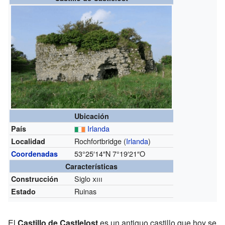
Ubicación
Irlanda
País
Rochfortbridge (
Irlanda
)
Localidad
53°25′14″N
7°19′21″O
Coordenadas
Características
Siglo
xiii
Construcción
Ruinas
Estado
El
Castillo de Castlelost
es un antiguo castillo que hoy se