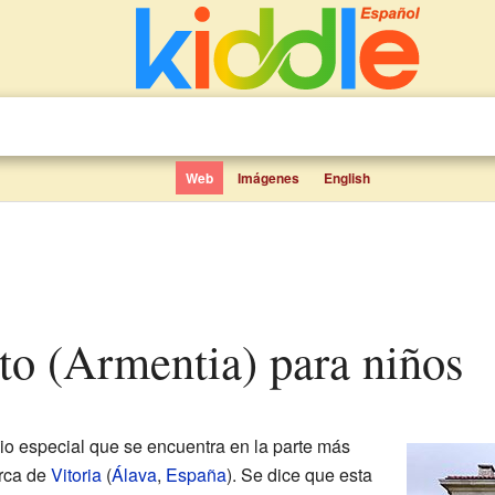
Web
Imágenes
English
nto (Armentia) para niños
cio especial que se encuentra en la parte más
erca de
Vitoria
(
Álava
,
España
). Se dice que esta