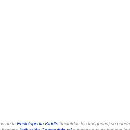
los de la
Enciclopedia Kiddle
(incluidas las imágenes) se puede u
a licencia
Atribución-CompartirIgual
a menos que se indique lo con