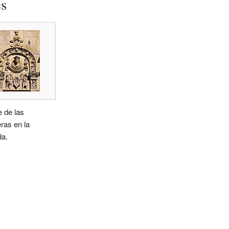
es
e de las
ras en la
da.