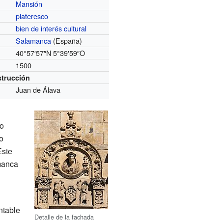
Mansión
plateresco
bien de interés cultural
Salamanca
(España)
40°57′57″N
5°39′59″O
1500
strucción
Juan de Álava
to
ro
Este
manca
ntable
Detalle de la fachada