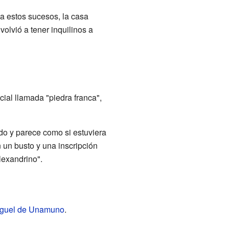
 a estos sucesos, la casa
olvió a tener inquilinos a
ial llamada "piedra franca",
ado y parece como si estuviera
n un busto y una inscripción
lexandrino".
guel de Unamuno
.