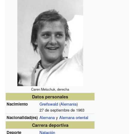
Caren Metschuk, derecha
Datos personales
Nacimiento
Greifswald
(
Alemania
)
27 de septiembre de 1963
Nacionalidad(es)
Alemana
y
Alemana oriental
Carrera deportiva
Deporte
Natación