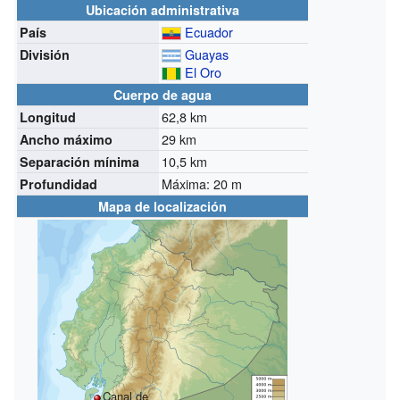
Ubicación administrativa
Ecuador
País
Guayas
División
El Oro
Cuerpo de agua
62,8 km
Longitud
29 km
Ancho máximo
10,5 km
Separación mínima
Máxima: 20 m
Profundidad
Mapa de localización
Canal de