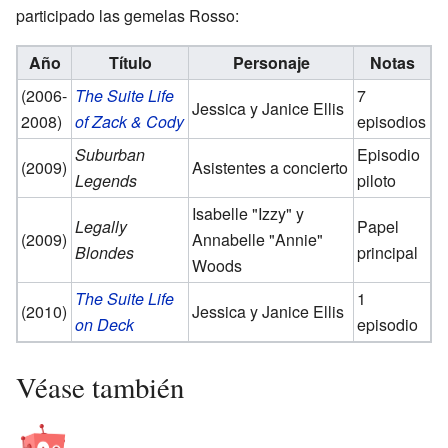
participado las gemelas Rosso:
Año
Título
Personaje
Notas
(2006-
The Suite Life
7
Jessica y Janice Ellis
2008)
of Zack & Cody
episodios
Suburban
Episodio
(2009)
Asistentes a concierto
Legends
piloto
Isabelle "Izzy" y
Legally
Papel
(2009)
Annabelle "Annie"
Blondes
principal
Woods
The Suite Life
1
(2010)
Jessica y Janice Ellis
on Deck
episodio
Véase también