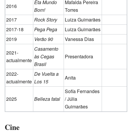
Êta Mundo
Mafalda Pereira
2016
Bom!
Torres
2017
Rock Story
Luiza Guimarães
2017-18
Pega Pega
Luiza Guimarães
2019
Verão 90
Vanessa Dias
Casamento
2021-
às Cegas
Presentadora
actualmente
Brasil
2022-
De Vuelta a
Anita
actualmente
Los 15
Sofía Fernandes
2025
Belleza fatal
/ Júlia
Guimarães
Cine