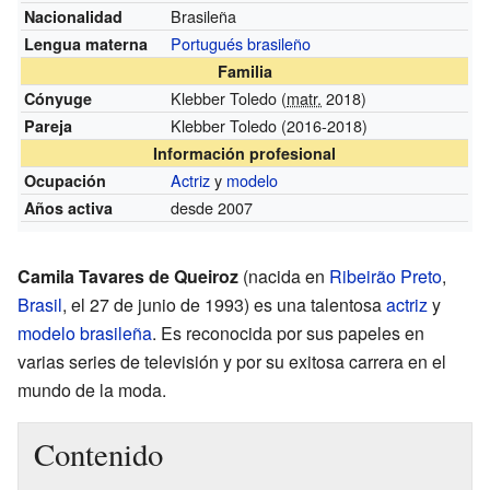
Brasileña
Nacionalidad
Portugués brasileño
Lengua materna
Familia
Klebber Toledo (
matr.
2018)
Cónyuge
Klebber Toledo
(2016-2018)
Pareja
Información profesional
Actriz
y
modelo
Ocupación
desde 2007
Años activa
Camila Tavares de Queiroz
(nacida en
Ribeirão Preto
,
Brasil
, el 27 de junio de 1993) es una talentosa
actriz
y
modelo
brasileña
. Es reconocida por sus papeles en
varias series de televisión y por su exitosa carrera en el
mundo de la moda.
Contenido