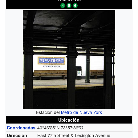
Estación del
Metro de Nueva York
Ubicación
40°46′25″N
73°57′36″O
Coordenadas
East 77th Street & Lexington Avenue
Dirección