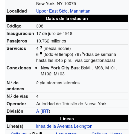
New York, NY 10075
Upper East Side
,
Manhattan
Localidad
Datos de la estación
398
Código
17 de julio de 1918
Inauguración
10.762 millones
Pasajeros
4
(media noche)
Servicios
6
(todo el tiempo) <6>
(días de semana
hasta las 8:45 p.m., vías congestionadas)
: BxM1, M98, M101,
Conexiones
New York City Bus
M102, M103
2 plataformas laterales
N.º de
andenes
4
N.º de vías
Autoridad de Tránsito de Nueva York
Operador
A
(
IRT
)
División
Líneas
línea de la Avenida Lexington
Línea(s)
Calle 86
: 4
6
←
→
Calle 68–Hunter
Lexington