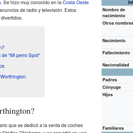
s
. Se hizo muy conocido en la
Costa Oeste
In
anuncios de radio y televisión. Estos
Nombre de
nacimiento
divertidos.
Otros nombre
Nacimiento
n?
Fallecimiento
de "Mi perro Spot"
Nacionalidad
ios
l Worthington
Padres
Cónyuge
Hijos
rthington?
rio que se dedicó a la venta de coches
Familiares
Shidler, Oklahoma, y se convirtió en una