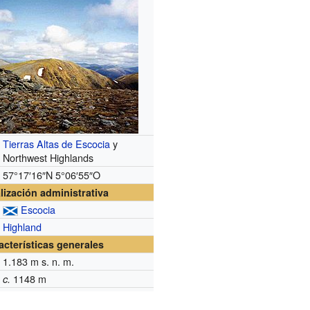
Tierras Altas de Escocia
y
Northwest Highlands
57°17′16″N
5°06′55″O
lización administrativa
Escocia
Highland
acterísticas generales
1.183
m s. n. m.
1148 m
c.