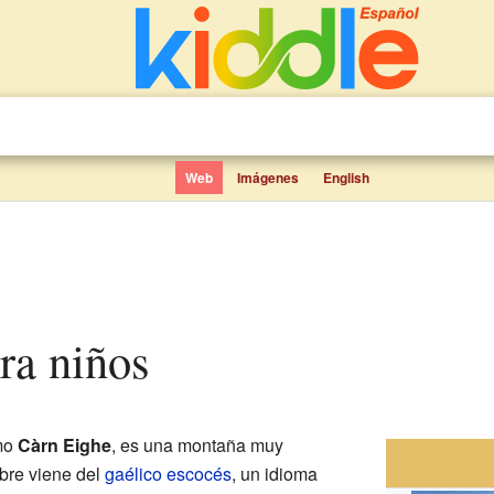
Web
Imágenes
English
ara niños
omo
Càrn Eighe
, es una montaña muy
bre viene del
gaélico escocés
, un idioma