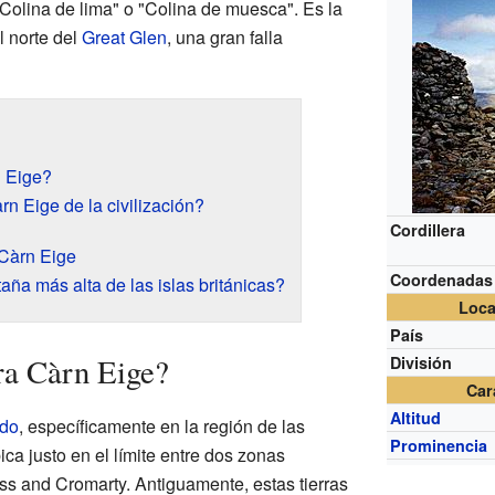
 "Colina de lima" o "Colina de muesca". Es la
 norte del
Great Glen
, una gran falla
 Eige?
rn Eige de la civilización?
Cordillera
 Càrn Eige
Coordenadas
ña más alta de las islas británicas?
Loca
País
ra Càrn Eige?
División
Car
Altitud
ido
, específicamente en la región de las
Prominencia
ica justo en el límite entre dos zonas
s and Cromarty. Antiguamente, estas tierras