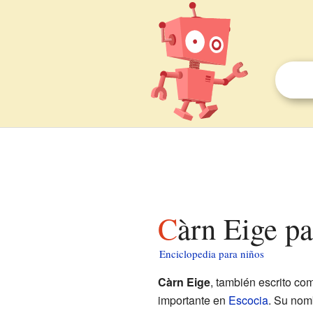
Càrn Eige p
Enciclopedia para niños
Càrn Eige
, también escrito c
importante en
Escocia
. Su nom