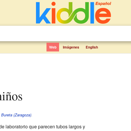
Web
Imágenes
English
niños
e
Bureta (Zaragoza)
.
e laboratorio que parecen tubos largos y