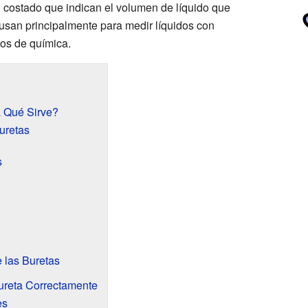
 costado que indican el volumen de líquido que
usan principalmente para medir líquidos con
os de química.
a Qué Sirve?
uretas
s
e las Buretas
ureta Correctamente
es