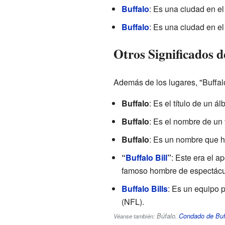
Buffalo
: Es una ciudad en el
Buffalo
: Es una ciudad en e
Otros Significados d
Además de los lugares, "Buffalo
Buffalo
: Es el título de un
Buffalo
: Es el nombre de un 
Buffalo
: Es un nombre que h
“
Buffalo Bill
”
: Este era el 
famoso hombre de espectácu
Buffalo Bills
: Es un equipo 
(NFL).
Búfalo
Condado de Buf
Véanse también:
,