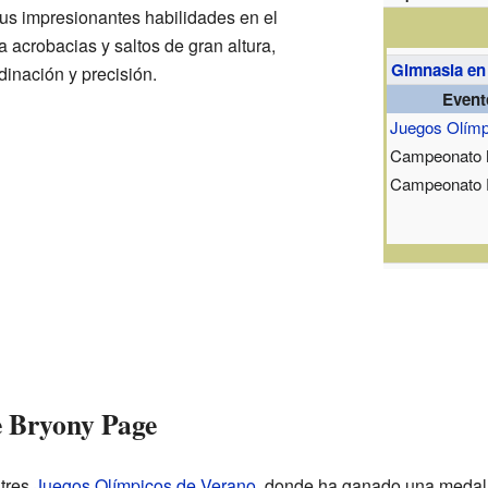
us impresionantes habilidades en el
 acrobacias y saltos de gran altura,
Gimnasia en
dinación y precisión.
Event
Juegos Olímp
Campeonato 
Campeonato 
e Bryony Page
 tres
Juegos Olímpicos de Verano
, donde ha ganado una medall