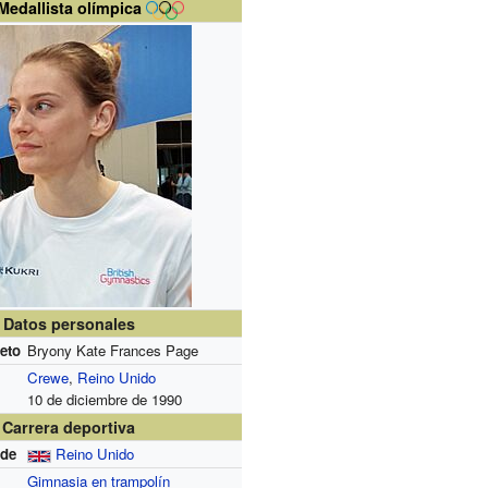
Medallista olímpica
Datos personales
eto
Bryony Kate Frances Page
Crewe
,
Reino Unido
10 de diciembre de 1990
Carrera deportiva
 de
Reino Unido
Gimnasia en trampolín