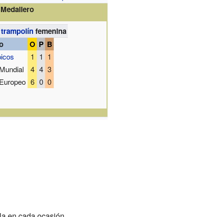
Medallero
 trampolín
femenina
o
O
P
B
icos
1
1
1
Mundial
4
4
3
Europeo
6
0
0
a en cada ocasión.