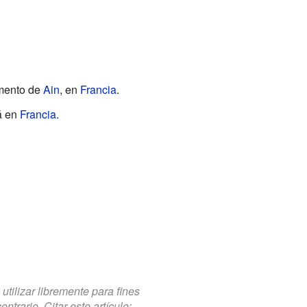
amento de
Ain
, en
Francia
.
á en
Francia
.
tilizar libremente para fines
trario. Citar este artículo: