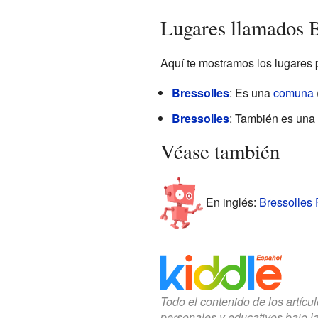
Lugares llamados B
Aquí te mostramos los lugares 
Bressolles
: Es una
comuna
Bressolles
: También es una
Véase también
En inglés:
Bressolles 
Todo el contenido de los artícu
personales y educativos bajo l