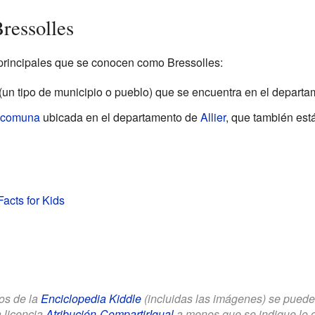
ressolles
principales que se conocen como Bressolles:
(un tipo de municipio o pueblo) que se encuentra en el depart
comuna
ubicada en el departamento de
Allier
, que también est
Facts for Kids
los de la
Enciclopedia Kiddle
(incluidas las imágenes) se puede u
a licencia
Atribución-CompartirIgual
a menos que se indique lo con