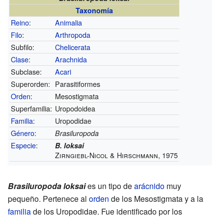
Taxonomía
Reino
:
Animalia
Filo
:
Arthropoda
Subfilo:
Chelicerata
Clase
:
Arachnida
Subclase:
Acari
Superorden:
Parasitiformes
Orden
:
Mesostigmata
Superfamilia:
Uropodoidea
Familia
:
Uropodidae
Género
:
Brasiluropoda
Especie
:
B. loksai
Zirngiebl-Nicol & Hirschmann, 1975
Brasiluropoda loksai
es un tipo de
arácnido
muy
pequeño. Pertenece al
orden
de los Mesostigmata y a la
familia
de los Uropodidae. Fue identificado por los