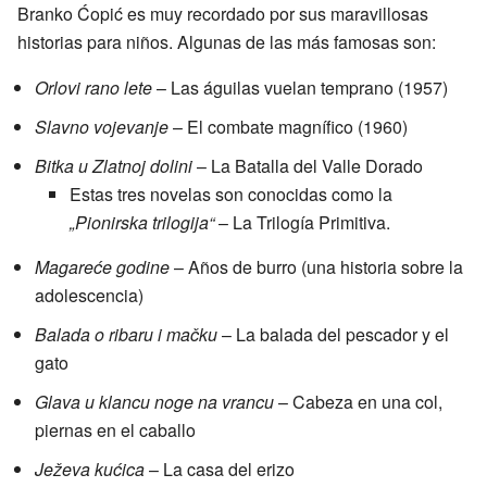
Branko Ćopić es muy recordado por sus maravillosas
historias para niños. Algunas de las más famosas son:
Orlovi rano lete
– Las águilas vuelan temprano (1957)
Slavno vojevanje
– El combate magnífico (1960)
Bitka u Zlatnoj dolini
– La Batalla del Valle Dorado
Estas tres novelas son conocidas como la
„Pionirska trilogija“
– La Trilogía Primitiva.
Magareće godine
– Años de burro (una historia sobre la
adolescencia)
Balada o ribaru i mačku
– La balada del pescador y el
gato
Glava u klancu noge na vrancu
– Cabeza en una col,
piernas en el caballo
Ježeva kućica
– La casa del erizo