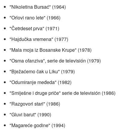
"Nikoletina Bursać" (1964)
"Orlovi rano lete" (1966)
"Četrdeset prva" (1971)
"Hajdučka vremena" (1977)
"Mala moja iz Bosanske Krupe" (1978)
"Osma ofanziva", serie de televisión (1979)
"Bježaćemo čak u Liku" (1979)
"Odumiranje međeda" (1982)
"Smiješne i druge priče" serie de televisión (1986)
"Razgovori stari" (1986)
"Gluvi barut" (1990)
"Magareće godine" (1994)