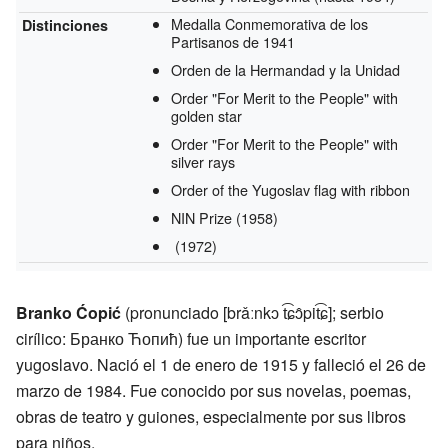
Medalla Conmemorativa de los
Distinciones
Partisanos de 1941
Orden de la Hermandad y la Unidad
Order "For Merit to the People" with
golden star
Order "For Merit to the People" with
silver rays
Order of the Yugoslav flag with ribbon
NIN Prize
(1958)
(1972)
Branko Ćopić
(pronunciado [brǎːnkɔ t͡ɕɔ̂pit͡ɕ]; serbio
cirílico: Бранко Ћопић) fue un importante escritor
yugoslavo. Nació el 1 de enero de 1915 y falleció el 26 de
marzo de 1984. Fue conocido por sus novelas, poemas,
obras de teatro y guiones, especialmente por sus libros
para niños.