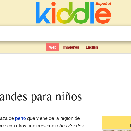
Web
Imágenes
English
landes para niños
raza de
perro
que viene de la región de
noce con otros nombres como
bouvier des