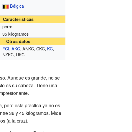
Bélgica
Características
perro
35 kilogramos
Otros datos
FCI
,
AKC
, ANKC, CKC,
KC
,
NZKC, UKC
oso. Aunque es grande, no se
cto es su cabeza. Tiene una
impresionante.
a, pero esta práctica ya no es
tre 36 y 45 kilogramos. Mide
s (a la cruz).