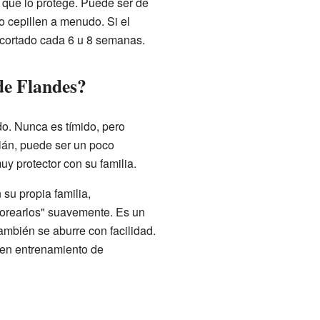
 que lo protege. Puede ser de
o cepillen a menudo. Si el
recortado cada 6 u 8 semanas.
de Flandes?
do. Nunca es tímido, pero
ián, puede ser un poco
y protector con su familia.
 su propia familia,
torearlos" suavemente. Es un
ambién se aburre con facilidad.
uen entrenamiento de