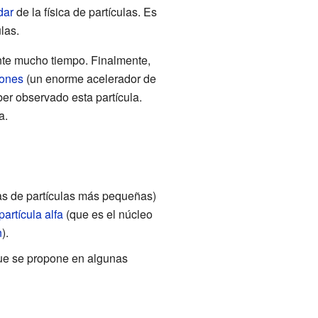
dar
de la física de partículas. Es
las.
nte mucho tiempo. Finalmente,
rones
(un enorme acelerador de
ber observado esta partícula.
a.
as de partículas más pequeñas)
partícula alfa
(que es el núcleo
n
).
que se propone en algunas