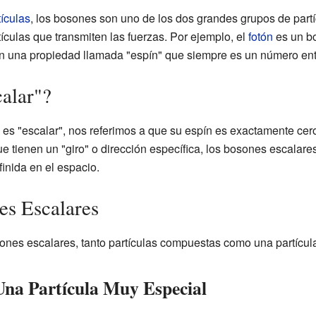
tículas
, los bosones son uno de los dos grandes grupos de part
ículas que transmiten las fuerzas. Por ejemplo, el
fotón
es un bo
n una propiedad llamada "espín" que siempre es un número enter
calar"?
 "escalar", nos referimos a que su espín es exactamente cero.
que tienen un "giro" o dirección específica, los bosones escalar
inida en el espacio.
es Escalares
ones escalares, tanto partículas compuestas como una partícul
Una Partícula Muy Especial