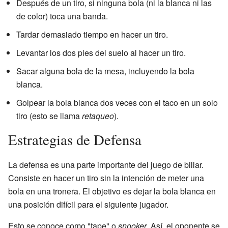
Después de un tiro, si ninguna bola (ni la blanca ni las
de color) toca una banda.
Tardar demasiado tiempo en hacer un tiro.
Levantar los dos pies del suelo al hacer un tiro.
Sacar alguna bola de la mesa, incluyendo la bola
blanca.
Golpear la bola blanca dos veces con el taco en un solo
tiro (esto se llama
retaqueo
).
Estrategias de Defensa
La defensa es una parte importante del juego de billar.
Consiste en hacer un tiro sin la intención de meter una
bola en una tronera. El objetivo es dejar la bola blanca en
una posición difícil para el siguiente jugador.
Esto se conoce como "tape" o
snooker
. Así, el oponente se