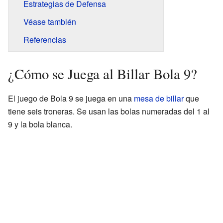
Estrategias de Defensa
Véase también
Referencias
¿Cómo se Juega al Billar Bola 9?
El juego de Bola 9 se juega en una
mesa de billar
que
tiene seis troneras. Se usan las bolas numeradas del 1 al
9 y la bola blanca.