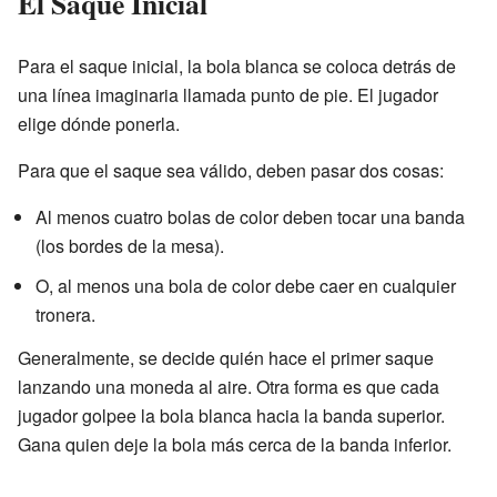
El Saque Inicial
Para el saque inicial, la bola blanca se coloca detrás de
una línea imaginaria llamada punto de pie. El jugador
elige dónde ponerla.
Para que el saque sea válido, deben pasar dos cosas:
Al menos cuatro bolas de color deben tocar una banda
(los bordes de la mesa).
O, al menos una bola de color debe caer en cualquier
tronera.
Generalmente, se decide quién hace el primer saque
lanzando una moneda al aire. Otra forma es que cada
jugador golpee la bola blanca hacia la banda superior.
Gana quien deje la bola más cerca de la banda inferior.