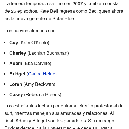
La tercera temporada se filmó en 2007 y también consta
de 26 episodios. Kate Bell regresa como Bec, quien ahora
es la nueva gerente de Solar Blue.
Los nuevos alumnos son:
Guy
(Kain O'Keefe)
Charley
(Lachlan Buchanan)
Adam
(Eka Darville)
Bridget
(
Cariba Heine
)
Loren
(Amy Beckwith)
Casey
(Rebecca Breeds)
Los estudiantes luchan por entrar al circuito profesional de
surf, mientras manejan sus amistades y relaciones. Al
final, Adam y Bridget son los ganadores. Sin embargo,
Bridget decide ir a la universidad y le cede su lugar a