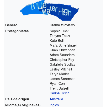
Drama televisivo
Género
Sophie Luck
Protagonistas
Tahyna Tozzi
Kate Bell
Mara Scherzinger
Khan Chittenden
Adam Saunders
Christopher Foy
Gabrielle Scollay
Lesley Mitchell
Taryn Marler
James Sorensen
Ryan Corr
Trent Dalzell
Cariba Heine
Australia
País de origen
Inglés
Idioma(s)
original(es)