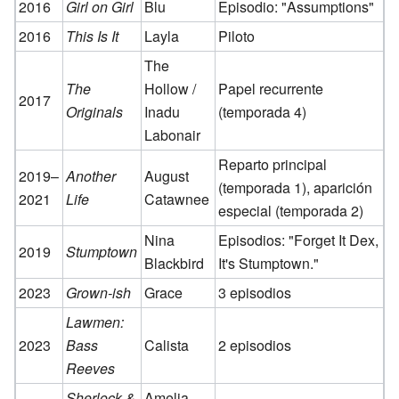
2016
Girl on Girl
Blu
Episodio: "Assumptions"
2016
This Is It
Layla
Piloto
The
The
Hollow /
Papel recurrente
2017
Originals
Inadu
(temporada 4)
Labonair
Reparto principal
2019–
Another
August
(temporada 1), aparición
2021
Life
Catawnee
especial (temporada 2)
Nina
Episodios: "Forget It Dex,
2019
Stumptown
Blackbird
It's Stumptown."
2023
Grown-ish
Grace
3 episodios
Lawmen:
2023
Bass
Calista
2 episodios
Reeves
Sherlock &
Amelia