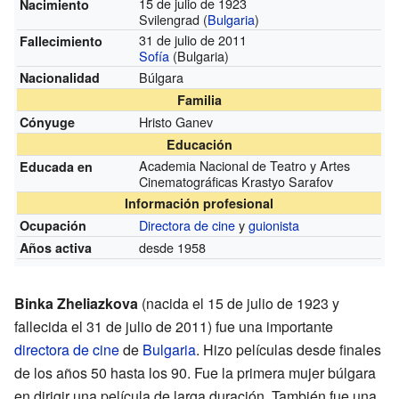
15 de julio de 1923
Nacimiento
Svilengrad (
Bulgaria
)
31 de julio de 2011
Fallecimiento
Sofía
(Bulgaria)
Búlgara
Nacionalidad
Familia
Hristo Ganev
Cónyuge
Educación
Academia Nacional de Teatro y Artes
Educada en
Cinematográficas Krastyo Sarafov
Información profesional
Directora de cine
y
guionista
Ocupación
desde 1958
Años activa
Binka Zheliazkova
(nacida el 15 de julio de 1923 y
fallecida el 31 de julio de 2011) fue una importante
directora de cine
de
Bulgaria
. Hizo películas desde finales
de los años 50 hasta los 90. Fue la primera mujer búlgara
en dirigir una película de larga duración. También fue una