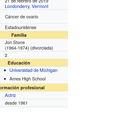
21 de febrero de 2019
Londonderry, Vermont
Cáncer de ovario
Estadounidense
Familia
Jon Stone
(1964-1974) (divorciada)
2
Educación
Universidad de Míchigan
Ames High School
formación profesional
Actriz
desde 1961