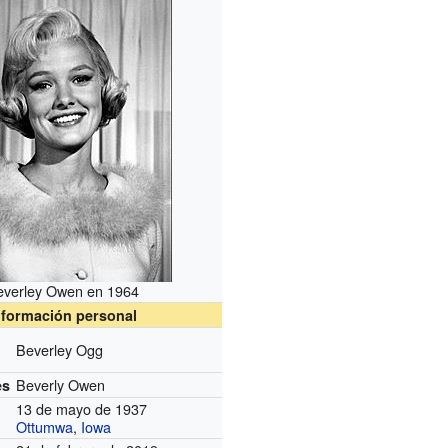
everley Owen en 1964
nformación personal
Beverley Ogg
Beverly Owen
es
13 de mayo de 1937
Ottumwa
,
Iowa