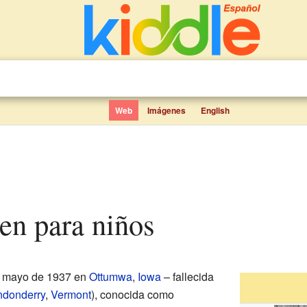
Web
Imágenes
English
en para niños
e mayo de 1937 en
Ottumwa
,
Iowa
– fallecida
ndonderry
,
Vermont
), conocida como