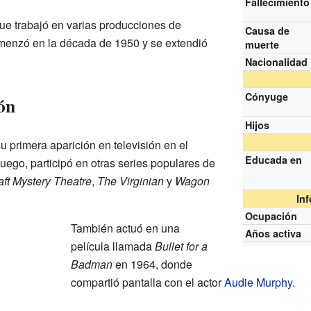
Fallecimiento
ue trabajó en varias producciones de
Causa de
comenzó en la década de 1950 y se extendió
muerte
Nacionalidad
Cónyuge
ión
Hijos
 primera aparición en televisión en el
Educada en
Luego, participó en otras series populares de
aft Mystery Theatre
,
The Virginian
y
Wagon
In
Ocupación
También actuó en una
Años activa
película llamada
Bullet for a
Badman
en 1964, donde
compartió pantalla con el actor
Audie Murphy
.