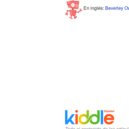
En inglés:
Beverley Ow
Todo el contenido de los artícu