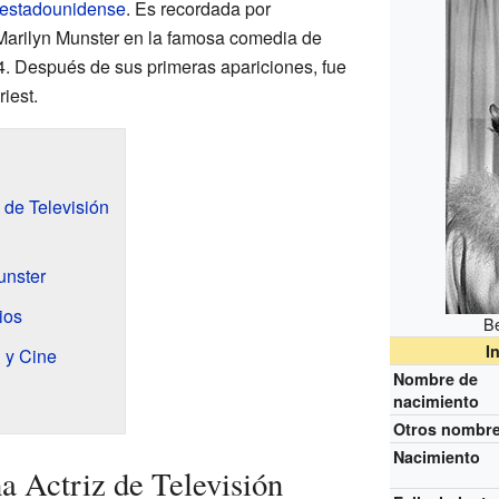
estadounidense
. Es recordada por
e Marilyn Munster en la famosa comedia de
. Después de sus primeras apariciones, fue
iest.
 de Televisión
n
unster
ios
B
I
 y Cine
Nombre de
nacimiento
Otros nombr
Nacimiento
 Actriz de Televisión