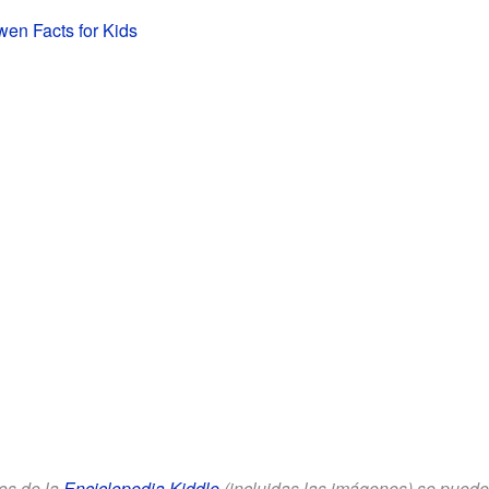
en Facts for Kids
los de la
Enciclopedia Kiddle
(incluidas las imágenes) se puede u