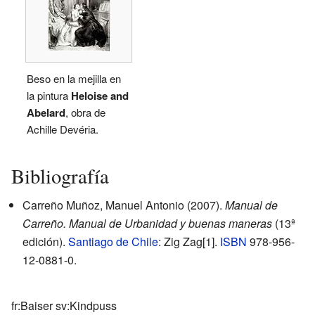
Beso en la mejilla en
la pintura
Heloise and
Abelard
, obra de
Achille Devéria.
Bibliografía
Carreño Muñoz, Manuel Antonio (2007).
Manual de
Carreño. Manual de Urbanidad y buenas maneras
(13ª
edición).
Santiago de Chile
: Zig Zag
[1]
.
ISBN
978-956-
12-0881-0
.
fr:Baiser sv:Kindpuss