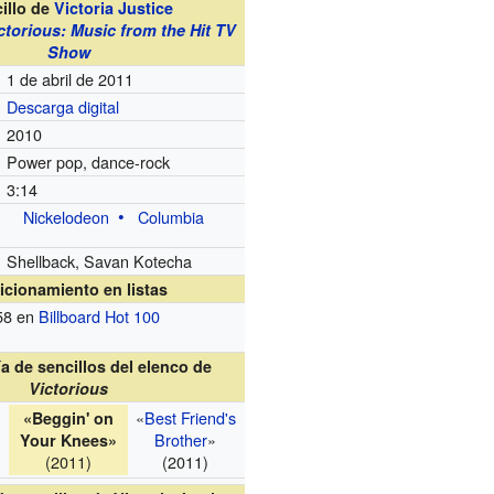
illo de
Victoria Justice
ctorious: Music from the Hit TV
Show
1 de abril de 2011
Descarga digital
2010
Power pop, dance-rock
3:14
Nickelodeon
Columbia
Shellback, Savan Kotecha
icionamiento en listas
58 en
Billboard Hot 100
a de sencillos del elenco de
Victorious
«
Best Friend's
«Beggin' on
Brother
»
Your Knees»
(2011)
(2011)