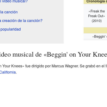
l video musical?
Cronología d
«Freak the
la canción
Freak Out»
a creación de la canción?
(2010)
e popularidad
«Beggin'
ideo musical de «Beggin' on Your Kne
 Your Knees» fue dirigido por Marcus Wagner. Se grabó en el
alifornia
.