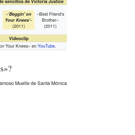
e sencillos de Victoria Justice
«'
«Best Friend's
Beggin' on
»
Brother»
Your Knees'
(2011)
(2011)
Videoclip
 on Your Knees»
en
YouTube
.
es»?
 famoso Muelle de Santa Mónica