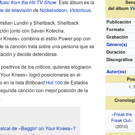
Music from the Hit TV Show
. Este álbum es la
Senc
del álbum
Vi
ie de televisión
de
Nickelodeon
,
Victorious
.
Publicación
ristian Lundin y Shellback. Shellback
Formato
nción junto con Savan Kotecha.
Grabación
r Knees» combina el estilo Power pop con
Género(s)
de la canción trata sobre una persona que se
Duración
ación y decide defenderse.
Discográfica
positivos de los críticos, quienes elogiaron
Autor(es)
 Your Knees» logró posicionarse en el
Pos
 en la lista
Billboard
Hot 100
de Estados
 segunda canción con mejor posición de la
.
Cronologí
«
Freak the
Freak Out
»
(2010)
sical de «Beggin' on Your Knees»?