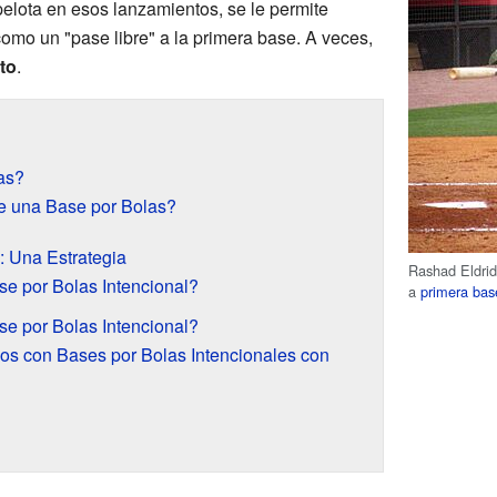
pelota en esos lanzamientos, se le permite
omo un "pase libre" a la primera base. A veces,
to
.
as?
e una Base por Bolas?
: Una Estrategia
Rashad Eldri
e por Bolas Intencional?
a
primera bas
e por Bolas Intencional?
s con Bases por Bolas Intencionales con