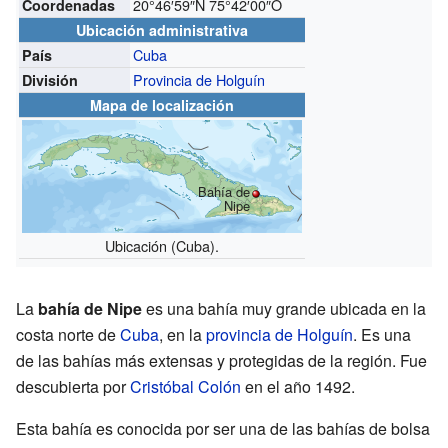
20°46′59″N
75°42′00″O
Coordenadas
Ubicación administrativa
Cuba
País
Provincia de Holguín
División
Mapa de localización
Bahía de
Nipe
Ubicación (Cuba).
La
bahía de Nipe
es una bahía muy grande ubicada en la
costa norte de
Cuba
, en la
provincia de Holguín
. Es una
de las bahías más extensas y protegidas de la región. Fue
descubierta por
Cristóbal Colón
en el año 1492.
Esta bahía es conocida por ser una de las bahías de bolsa