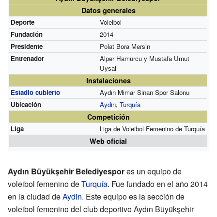
Datos generales
Deporte
Voleibol
Fundación
2014
Presidente
Polat Bora Mersin
Entrenador
Alper Hamurcu y Mustafa Umut
Uysal
Instalaciones
Estadio cubierto
Aydın Mimar Sinan Spor Salonu
Ubicación
Aydin
,
Turquía
Competición
Liga
Liga de Voleibol Femenino de Turquía
Web oficial
Aydın Büyükşehir Belediyespor
es un equipo de
voleibol femenino de
Turquía
. Fue fundado en el año 2014
en la ciudad de
Aydin
. Este equipo es la sección de
voleibol femenino del club deportivo Aydın Büyükşehir