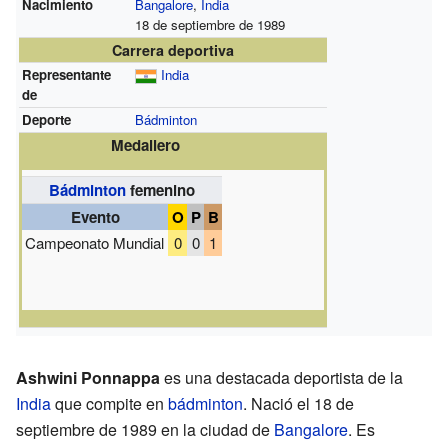
Nacimiento
Bangalore
,
India
18 de septiembre de 1989
Carrera deportiva
Representante
India
de
Deporte
Bádminton
Medallero
Bádminton
femenino
Evento
O
P
B
Campeonato Mundial
0
0
1
Ashwini Ponnappa
es una destacada deportista de la
India
que compite en
bádminton
. Nació el 18 de
septiembre de 1989 en la ciudad de
Bangalore
. Es