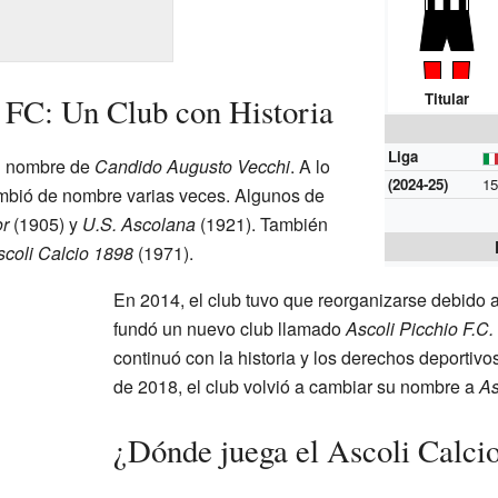
Titular
 FC: Un Club con Historia
Liga
el nombre de
Candido Augusto Vecchi
. A lo
(2024-25)
15
ambió de nombre varias veces. Algunos de
or
(1905) y
U.S. Ascolana
(1921). También
scoli Calcio 1898
(1971).
En 2014, el club tuvo que reorganizarse debido
fundó un nuevo club llamado
Ascoli Picchio F.C.
continuó con la historia y los derechos deportivos 
de 2018, el club volvió a cambiar su nombre a
As
¿Dónde juega el Ascoli Calci