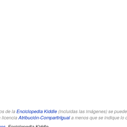
los de la
Enciclopedia Kiddle
(incluidas las imágenes) se puede u
a licencia
Atribución-CompartirIgual
a menos que se indique lo con
ños
.
Enciclopedia Kiddle.