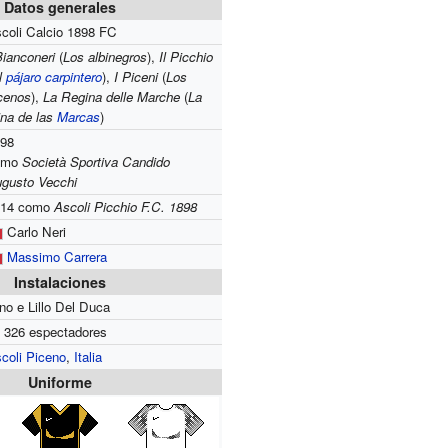
Datos generales
coli Calcio 1898 FC
Bianconeri
(
Los albinegros
),
Il Picchio
l
pájaro carpintero
),
I Piceni
(
Los
cenos
),
La Regina delle Marche
(
La
ina de las
Marcas
)
898
omo
Società Sportiva Candido
gusto Vecchi
014
como
Ascoli Picchio F.C. 1898
Carlo Neri
Massimo Carrera
Instalaciones
no e Lillo Del Duca
 326 espectadores
coli Piceno
,
Italia
Uniforme