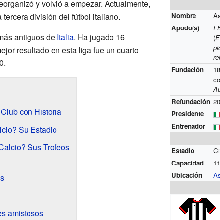
reorganizó y volvió a empezar. Actualmente,
a tercera división del fútbol italiano.
Nombre
As
Apodo(s)
I 
 más antiguos de
Italia
. Ha jugado 16
(
E
pi
ejor resultado en esta liga fue un cuarto
re
0.
Fundación
1
c
Au
Refundación
2
Club con Historia
Presidente
Entrenador
lcio? Su Estadio
Calcio? Sus Trofeos
Estadio
Ci
Capacidad
11
Ubicación
As
es
es amistosos