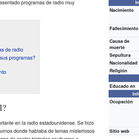
resentado programas de radio muy
I
Nacimiento
Fallecimiento
Causa de
muerte
s de radio
Sepultura
 sus programas?
Nacionalidad
Religión
nto
Educado en
In
Ocupación
l?
ortante en la radio estadounidense. Se hizo
urnos donde hablaba de temas misteriosos
Sitio web
rma de contar historias cautivaron a