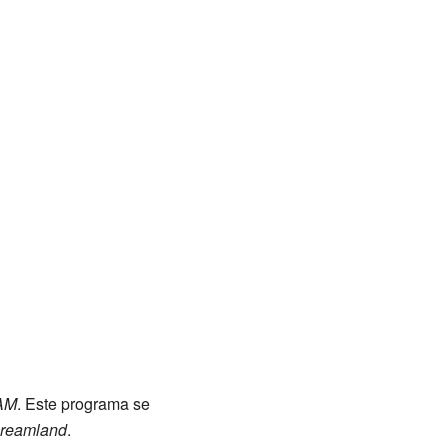
 AM
. Este programa se
reamland
.