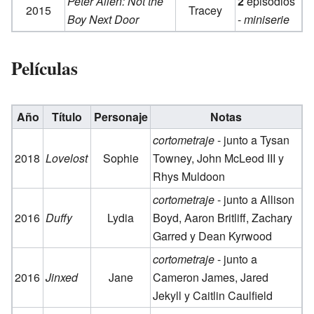
Peter Allen: Not the
2
episodios
2015
Tracey
Boy Next Door
-
miniserie
Películas
Año
Título
Personaje
Notas
cortometraje
- junto a Tysan
2018
Lovelost
Sophie
Towney, John McLeod III y
Rhys Muldoon
cortometraje
- junto a Allison
2016
Duffy
Lydia
Boyd, Aaron Britliff, Zachary
Garred y Dean Kyrwood
cortometraje
- junto a
2016
Jinxed
Jane
Cameron James, Jared
Jekyll y Caitlin Caulfield