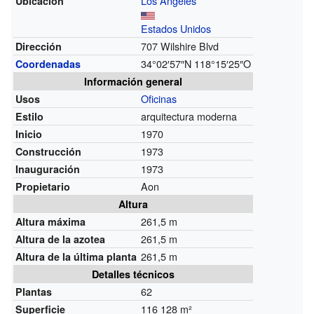
Los Ángeles
Ubicación
Estados Unidos
707 Wilshire Blvd
Dirección
34°02′57″N
118°15′25″O
Coordenadas
Información general
Oficinas
Usos
arquitectura moderna
Estilo
1970
Inicio
1973
Construcción
1973
Inauguración
Aon
Propietario
Altura
261,5 m
Altura máxima
261,5 m
Altura de la azotea
261,5 m
Altura de la última planta
Detalles técnicos
62
Plantas
116 128 m²
Superficie