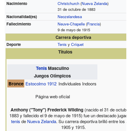
Nacimiento
Christchurch
(
Nueva Zelanda
)
31 de octubre de 1883
Nacionalidad(es)
Neozelandesa
Fallecimiento
Neuve-Chapelle
(
Francia
)
9 de mayo de 1915
Carrera deportiva
Deporte
Tenis
y
Críquet
Títulos
Tenis
Masculino
Juegos Olímpicos
Bronce
Estocolmo 1912
Individuales Indoors
Página web oficial
Anthony ("Tony") Frederick Wilding
(nacido el 31 de octubre
1883 y fallecido el 9 de mayo de 1915) fue un destacado jugado
tenis
de
Nueva Zelanda
. Su carrera deportiva brilló entre los a
1905 y 1915.