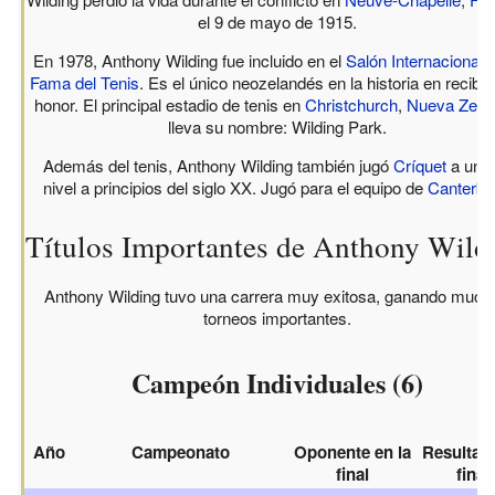
el 9 de mayo de 1915.
En 1978, Anthony Wilding fue incluido en el
Salón Internacional d
Fama del Tenis
. Es el único neozelandés en la historia en recibir
honor. El principal estadio de tenis en
Christchurch
,
Nueva Zela
lleva su nombre: Wilding Park.
Además del tenis, Anthony Wilding también jugó
Críquet
a un a
nivel a principios del siglo XX. Jugó para el equipo de
Canterbu
Títulos Importantes de Anthony Wild
Anthony Wilding tuvo una carrera muy exitosa, ganando much
torneos importantes.
Campeón Individuales (6)
Año
Campeonato
Oponente en la
Resultad
final
final