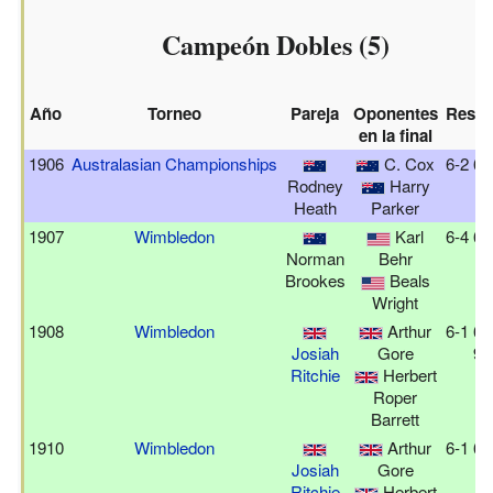
Campeón Dobles (5)
Año
Torneo
Pareja
Oponentes
Resul
en la final
1906
Australasian Championships
C. Cox
6-2 6-
Rodney
Harry
Heath
Parker
1907
Wimbledon
Karl
6-4 6-
Norman
Behr
Brookes
Beals
Wright
1908
Wimbledon
Arthur
6-1 6-
Josiah
Gore
9-
Ritchie
Herbert
Roper
Barrett
1910
Wimbledon
Arthur
6-1 6-
Josiah
Gore
Ritchie
Herbert