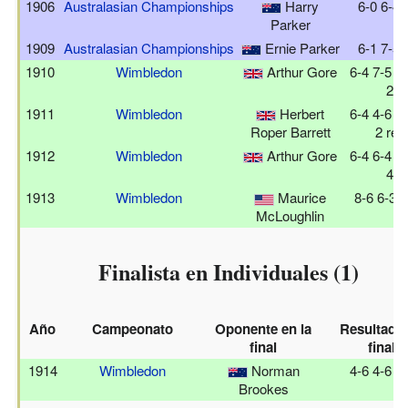
1906
Australasian Championships
Harry
6-0 6-4 
Parker
1909
Australasian Championships
Ernie Parker
6-1 7-5 
1910
Wimbledon
Arthur Gore
6-4 7-5 4-
2
1911
Wimbledon
Herbert
6-4 4-6 2-
Roper Barrett
2 ret.
1912
Wimbledon
Arthur Gore
6-4 6-4 4-
4
1913
Wimbledon
Maurice
8-6 6-3 1
McLoughlin
Finalista en Individuales (1)
Año
Campeonato
Oponente en la
Resultado
final
final
1914
Wimbledon
Norman
4-6 4-6 5
Brookes