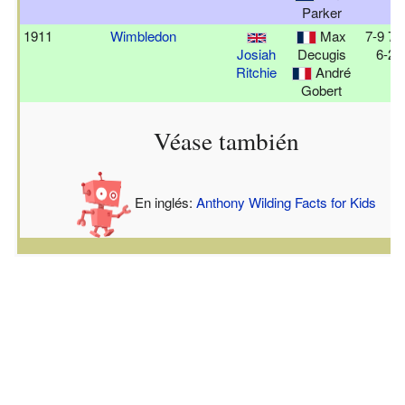
Parker
1911
Wimbledon
Max
7-9 7-
Josiah
Decugis
6-2 
Ritchie
André
Gobert
Véase también
En inglés:
Anthony Wilding Facts for Kids