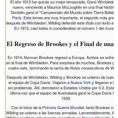
El año 1913 fue quizás su mejor temporada. Ganó Wimbledon
nuevo, venciendo a Maurice McLoughlin en una final histórica
También ganó el "Campeonato del Mundo sobre Tierra Batida"
París
. Este torneo era muy importante, el segundo más gran
después de Wimbledon. Wilding defendió este título con éxito en 
En 1913, casi todos lo consideraban el número 1 del mundo.
El Regreso de Brookes y el Final de una 
En 1914, Norman Brookes regresó a Europa. Ambos se enfrent
en la final de Wimbledon. Para sorpresa de muchos, Brookes ga
cuatro sets, terminando la racha de títulos consecutivos de Wild
Después de Wimbledon, Wilding y Brookes se unieron de nuevo
el equipo de Copa Davis. Viajaron a
Nueva York
y llegaron a la f
sin problemas. Allí, derrotaron a Estados Unidos por 3-2. Esta fu
última vez que el equipo de Australasia ganó la Copa Davis ha
1939.
Con el inicio de la
Primera Guerra Mundial
, tanto Brookes co
Wilding se unieron a las fuerzas armadas. Lamentablemente, An
Wilding perdió la vida durante el conflicto en
Neuve-Chapelle
,
Fra