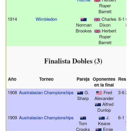
Roper
Barrett
1914
Wimbledon
Charles
6-1 6-
Norman
Dixon
8-
Brookes
Herbert
Roper
Barrett
Finalista Dobles (3)
Año
Torneo
Pareja
Oponentes
Resul
en la final
1908
Australasian Championships
G.
Fred
3-6 2-
Sharp
Alexander
Alfred
Dunlop
1909
Australasian Championships
J.
6-1 1-
Tom
Keane
7-
Crooks
Ernie