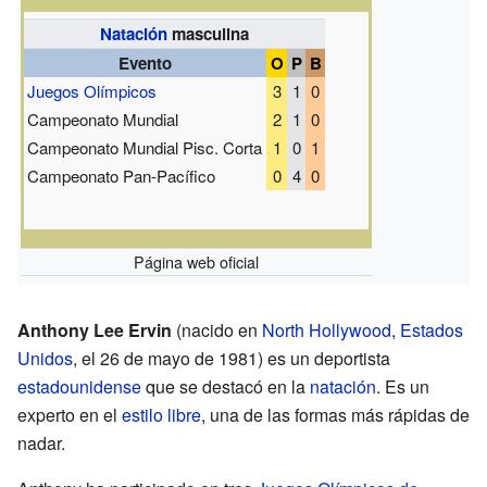
Natación
masculina
Evento
O
P
B
Juegos Olímpicos
3
1
0
Campeonato Mundial
2
1
0
Campeonato Mundial Pisc. Corta
1
0
1
Campeonato Pan-Pacífico
0
4
0
Página web oficial
Anthony Lee Ervin
(nacido en
North Hollywood
,
Estados
Unidos
, el 26 de mayo de 1981) es un deportista
estadounidense
que se destacó en la
natación
. Es un
experto en el
estilo libre
, una de las formas más rápidas de
nadar.