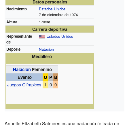
Datos personales
Nacimiento
Estados Unidos
7 de diciembre de 1974
Altura
170cm
Carrera deportiva
Representante
Estados Unidos
de
Deporte
Natación
Medallero
Natación
Femenino
Evento
O
P
B
Juegos Olímpicos
1
0
0
Annette Elizabeth Salmeen es una nadadora retirada de