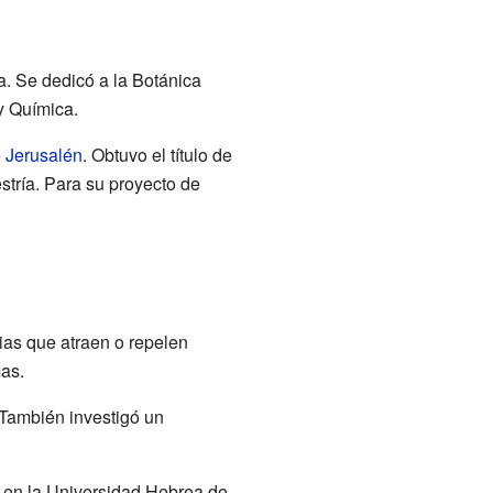
a. Se dedicó a la Botánica
 y Química.
 Jerusalén
. Obtuvo el título de
stría. Para su proyecto de
ias que atraen o repelen
mas.
 También investigó un
 en la Universidad Hebrea de