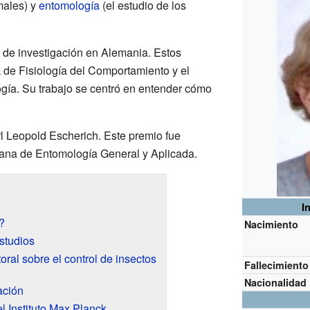
males) y
entomología
(el estudio de los
s de investigación en Alemania. Estos
k de Fisiología del Comportamiento y el
ogía. Su trabajo se centró en entender cómo
rl Leopold Escherich. Este premio fue
ana de Entomología General y Aplicada.
I
?
Nacimiento
studios
oral sobre el control de insectos
Fallecimiento
Nacionalidad
ación
l Instituto Max Planck