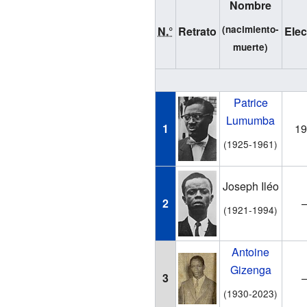
Nombre
(nacimiento-
N.°
Retrato
Ele
muerte)
Patrice
Lumumba
1
1
(1925-1961)
Joseph Iléo
2
(1921-1994)
Antoine
Gizenga
3
(1930-2023)