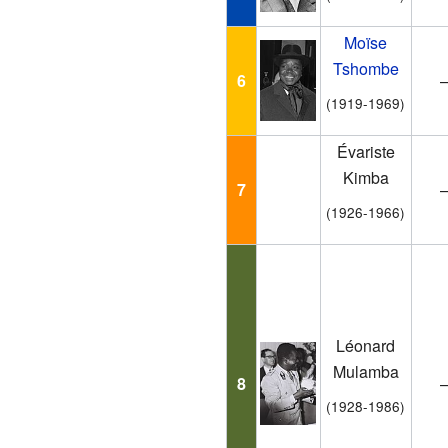
Moïse
Tshombe
6
(1919-1969)
Évariste
Kimba
7
(1926-1966)
Léonard
Mulamba
8
(1928-1986)