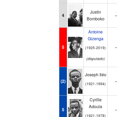
Justin
4
Bomboko
Antoine
Gizenga
5
(1925-2019)
(disputado)
Joseph Iléo
(2)
(1921-1994)
Cyrille
Adoula
5
(1921-1978)