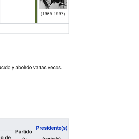
(1965-1997)
ucido y abolido varias veces.
Presidente(s)
Partido
o de
(período)