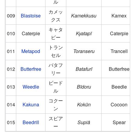
ル
カメッ
009
Blastoise
Kamekkusu
Kamex
クス
キャタ
010
Caterpie
Kyatapī
Caterpie
ピー
トラン
011
Metapod
Toranseru
Trancell
セル
バタフ
012
Butterfree
Batafurī
Butterfree
リー
ビード
013
Weedle
Bīdoru
Beedle
ル
コクー
014
Kakuna
Kokūn
Cocoon
ン
スピア
015
Beedrill
Supiā
Spear
ー