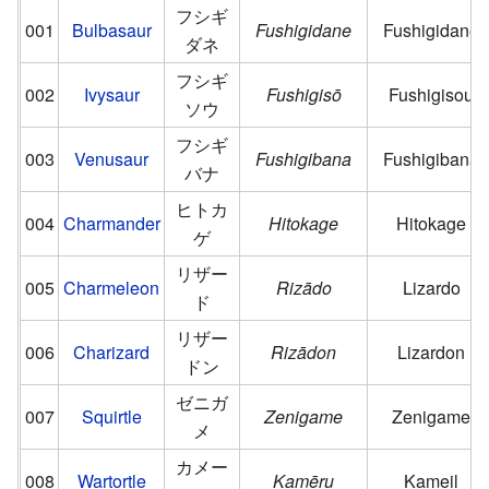
フシギ
001
Bulbasaur
Fushigidane
Fushigidane
ダネ
フシギ
002
Ivysaur
Fushigisō
Fushigisou
ソウ
フシギ
003
Venusaur
Fushigibana
Fushigibana
バナ
ヒトカ
004
Charmander
Hitokage
Hitokage
ゲ
リザー
005
Charmeleon
Rizādo
Lizardo
ド
リザー
006
Charizard
Rizādon
Lizardon
ドン
ゼニガ
007
Squirtle
Zenigame
Zenigame
メ
カメー
008
Wartortle
Kamēru
Kameil