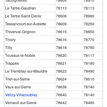
Tacoignières
78605
78910
Le Tartre-Gaudran
78113
78113
Le Tertre-Saint-Denis
78608
78980
Tessancourt-sur-Aubette
78609
78250
Thiverval-Grignon
78615
78850
Thoiry
78616
78770
Tilly
78618
78790
Toussus-le-Noble
78620
78117
Trappes
78621
78190
Le Tremblay-sur-Mauldre
78623
78490
Triel-sur-Seine
78624
78510
Vaux-sur-Seine
78638
78740
Vélizy-Villacoublay
78640
78140
Verneuil-sur-Seine
78642
78480