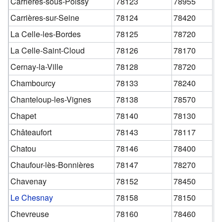
Carrières-sous-Poissy
78123
78955
Carrières-sur-Seine
78124
78420
La Celle-les-Bordes
78125
78720
La Celle-Saint-Cloud
78126
78170
Cernay-la-Ville
78128
78720
Chambourcy
78133
78240
Chanteloup-les-Vignes
78138
78570
Chapet
78140
78130
Châteaufort
78143
78117
Chatou
78146
78400
Chaufour-lès-Bonnières
78147
78270
Chavenay
78152
78450
Le Chesnay
78158
78150
Chevreuse
78160
78460