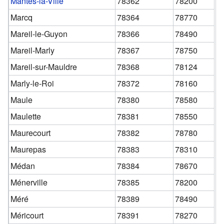
Mantes-la-Ville
78362
78200
Marcq
78364
78770
Mareil-le-Guyon
78366
78490
Mareil-Marly
78367
78750
Mareil-sur-Mauldre
78368
78124
Marly-le-Roi
78372
78160
Maule
78380
78580
Maulette
78381
78550
Maurecourt
78382
78780
Maurepas
78383
78310
Médan
78384
78670
Ménerville
78385
78200
Méré
78389
78490
Méricourt
78391
78270