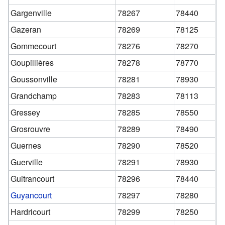
Gargenville
78267
78440
Gazeran
78269
78125
Gommecourt
78276
78270
Goupillières
78278
78770
Goussonville
78281
78930
Grandchamp
78283
78113
Gressey
78285
78550
Grosrouvre
78289
78490
Guernes
78290
78520
Guerville
78291
78930
Guitrancourt
78296
78440
Guyancourt
78297
78280
Hardricourt
78299
78250