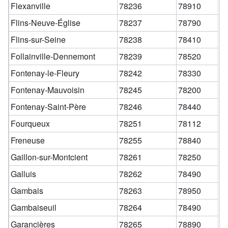
Flexanville
78236
78910
Flins-Neuve-Église
78237
78790
Flins-sur-Seine
78238
78410
Follainville-Dennemont
78239
78520
Fontenay-le-Fleury
78242
78330
Fontenay-Mauvoisin
78245
78200
Fontenay-Saint-Père
78246
78440
Fourqueux
78251
78112
Freneuse
78255
78840
Gaillon-sur-Montcient
78261
78250
Galluis
78262
78490
Gambais
78263
78950
Gambaiseuil
78264
78490
Garancières
78265
78890