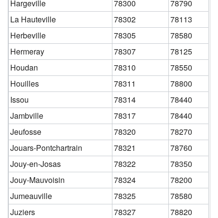
Hargeville
78300
78790
La Hauteville
78302
78113
Herbeville
78305
78580
Hermeray
78307
78125
Houdan
78310
78550
Houilles
78311
78800
Issou
78314
78440
Jambville
78317
78440
Jeufosse
78320
78270
Jouars-Pontchartrain
78321
78760
Jouy-en-Josas
78322
78350
Jouy-Mauvoisin
78324
78200
Jumeauville
78325
78580
Juziers
78327
78820