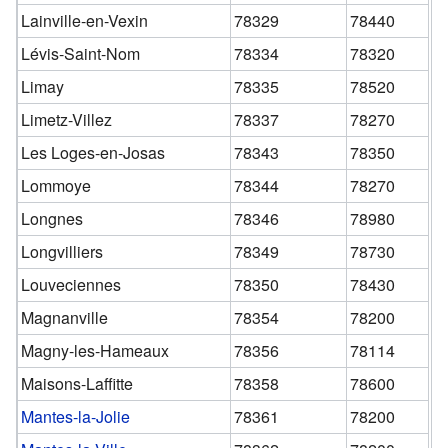
Lainville-en-Vexin
78329
78440
Lévis-Saint-Nom
78334
78320
Limay
78335
78520
Limetz-Villez
78337
78270
Les Loges-en-Josas
78343
78350
Lommoye
78344
78270
Longnes
78346
78980
Longvilliers
78349
78730
Louveciennes
78350
78430
Magnanville
78354
78200
Magny-les-Hameaux
78356
78114
Maisons-Laffitte
78358
78600
Mantes-la-Jolie
78361
78200