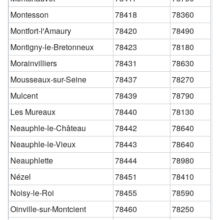
Montesson
78418
78360
Montfort-l'Amaury
78420
78490
Montigny-le-Bretonneux
78423
78180
Morainvilliers
78431
78630
Mousseaux-sur-Seine
78437
78270
Mulcent
78439
78790
Les Mureaux
78440
78130
Neauphle-le-Château
78442
78640
Neauphle-le-Vieux
78443
78640
Neauphlette
78444
78980
Nézel
78451
78410
Noisy-le-Roi
78455
78590
Oinville-sur-Montcient
78460
78250