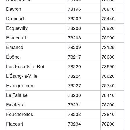
Davron
78196
78810
Drocourt
78202
78440
Ecquevilly
78206
78920
Élancourt
78208
78990
Émancé
78209
78125
Épône
78217
78680
Les Essarts-le-Roi
78220
78690
L'Étang-la-Ville
78224
78620
Évecquemont
78227
78740
La Falaise
78230
78410
Favrieux
78231
78200
Feucherolles
78233
78810
Flacourt
78234
78200