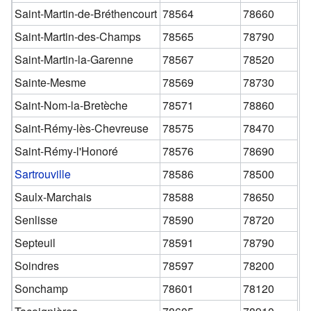
Saint-Martin-de-Bréthencourt
78564
78660
Saint-Martin-des-Champs
78565
78790
Saint-Martin-la-Garenne
78567
78520
Sainte-Mesme
78569
78730
Saint-Nom-la-Bretèche
78571
78860
Saint-Rémy-lès-Chevreuse
78575
78470
Saint-Rémy-l'Honoré
78576
78690
Sartrouville
78586
78500
Saulx-Marchais
78588
78650
Senlisse
78590
78720
Septeuil
78591
78790
Soindres
78597
78200
Sonchamp
78601
78120