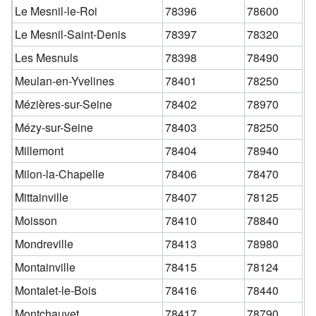
Le Mesnil-le-Roi
78396
78600
Le Mesnil-Saint-Denis
78397
78320
Les Mesnuls
78398
78490
Meulan-en-Yvelines
78401
78250
Mézières-sur-Seine
78402
78970
Mézy-sur-Seine
78403
78250
Millemont
78404
78940
Milon-la-Chapelle
78406
78470
Mittainville
78407
78125
Moisson
78410
78840
Mondreville
78413
78980
Montainville
78415
78124
Montalet-le-Bois
78416
78440
Montchauvet
78417
78790