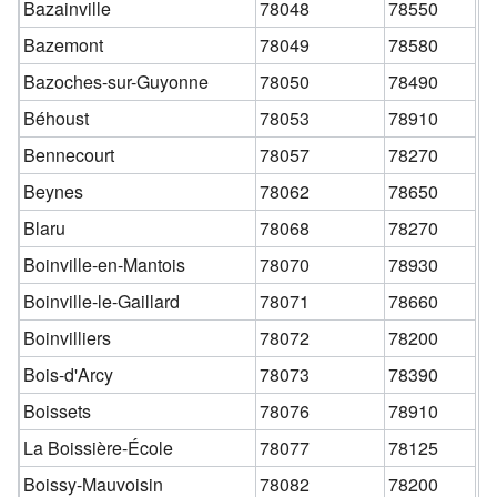
Bazainville
78048
78550
Bazemont
78049
78580
Bazoches-sur-Guyonne
78050
78490
Béhoust
78053
78910
Bennecourt
78057
78270
Beynes
78062
78650
Blaru
78068
78270
Boinville-en-Mantois
78070
78930
Boinville-le-Gaillard
78071
78660
Boinvilliers
78072
78200
Bois-d'Arcy
78073
78390
Boissets
78076
78910
La Boissière-École
78077
78125
Boissy-Mauvoisin
78082
78200