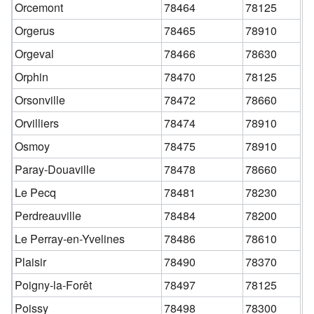
Orcemont
78464
78125
Orgerus
78465
78910
Orgeval
78466
78630
Orphin
78470
78125
Orsonville
78472
78660
Orvilliers
78474
78910
Osmoy
78475
78910
Paray-Douaville
78478
78660
Le Pecq
78481
78230
Perdreauville
78484
78200
Le Perray-en-Yvelines
78486
78610
Plaisir
78490
78370
Poigny-la-Forêt
78497
78125
Poissy
78498
78300