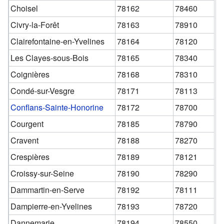
Choisel
78162
78460
Civry-la-Forêt
78163
78910
Clairefontaine-en-Yvelines
78164
78120
Les Clayes-sous-Bois
78165
78340
Coignières
78168
78310
Condé-sur-Vesgre
78171
78113
Conflans-Sainte-Honorine
78172
78700
Courgent
78185
78790
Cravent
78188
78270
Crespières
78189
78121
Croissy-sur-Seine
78190
78290
Dammartin-en-Serve
78192
78111
Dampierre-en-Yvelines
78193
78720
Dannemarie
78194
78550