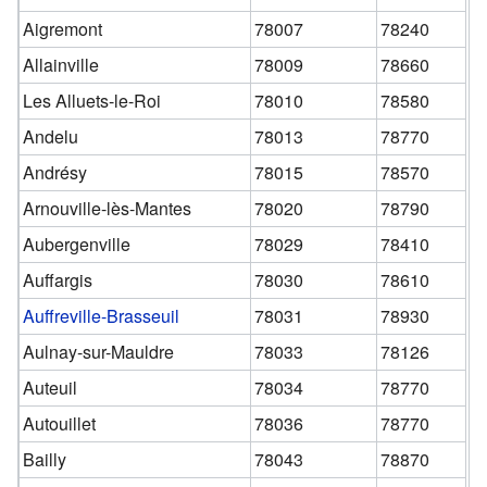
Aigremont
78007
78240
Allainville
78009
78660
Les Alluets-le-Roi
78010
78580
Andelu
78013
78770
Andrésy
78015
78570
Arnouville-lès-Mantes
78020
78790
Aubergenville
78029
78410
Auffargis
78030
78610
Auffreville-Brasseuil
78031
78930
Aulnay-sur-Mauldre
78033
78126
Auteuil
78034
78770
Autouillet
78036
78770
Bailly
78043
78870