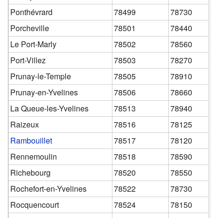
Ponthévrard
78499
78730
Porcheville
78501
78440
Le Port-Marly
78502
78560
Port-Villez
78503
78270
Prunay-le-Temple
78505
78910
Prunay-en-Yvelines
78506
78660
La Queue-les-Yvelines
78513
78940
Raizeux
78516
78125
Rambouillet
78517
78120
Rennemoulin
78518
78590
Richebourg
78520
78550
Rochefort-en-Yvelines
78522
78730
Rocquencourt
78524
78150