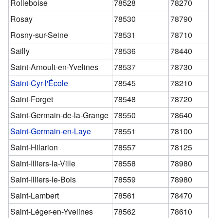
Rolleboise
78528
78270
Rosay
78530
78790
Rosny-sur-Seine
78531
78710
Sailly
78536
78440
Saint-Arnoult-en-Yvelines
78537
78730
Saint-Cyr-l'École
78545
78210
Saint-Forget
78548
78720
Saint-Germain-de-la-Grange
78550
78640
Saint-Germain-en-Laye
78551
78100
Saint-Hilarion
78557
78125
Saint-Illiers-la-Ville
78558
78980
Saint-Illiers-le-Bois
78559
78980
Saint-Lambert
78561
78470
Saint-Léger-en-Yvelines
78562
78610