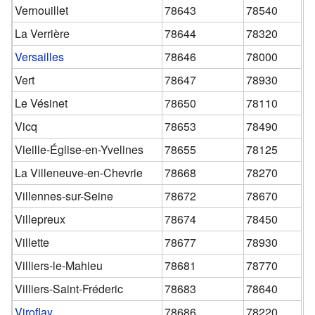
Vernouillet
78643
78540
La Verrière
78644
78320
Versailles
78646
78000
Vert
78647
78930
Le Vésinet
78650
78110
Vicq
78653
78490
Vieille-Église-en-Yvelines
78655
78125
La Villeneuve-en-Chevrie
78668
78270
Villennes-sur-Seine
78672
78670
Villepreux
78674
78450
Villette
78677
78930
Villiers-le-Mahieu
78681
78770
Villiers-Saint-Fréderic
78683
78640
Viroflay
78686
78220