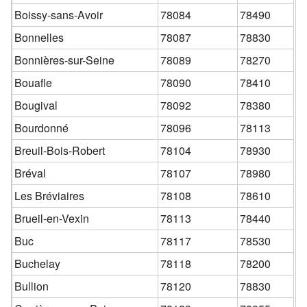
Boissy-sans-Avoir
78084
78490
Bonnelles
78087
78830
Bonnières-sur-Seine
78089
78270
Bouafle
78090
78410
Bougival
78092
78380
Bourdonné
78096
78113
Breuil-Bois-Robert
78104
78930
Bréval
78107
78980
Les Bréviaires
78108
78610
Brueil-en-Vexin
78113
78440
Buc
78117
78530
Buchelay
78118
78200
Bullion
78120
78830