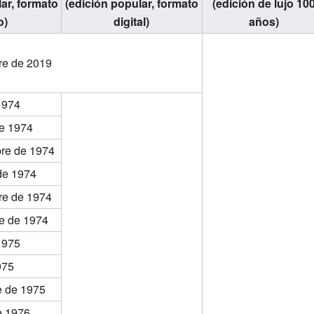
ar, formato
(edición popular, formato
(edición de lujo 10
o)
digital)
años)
re de 2019
 1974
de 1974
bre de 1974
de 1974
re de 1974
e de 1974
1975
975
e de 1975
e 1976