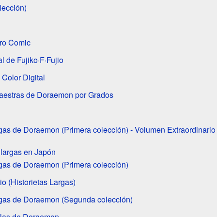
lección)
ro Comic
l de Fujiko·F·Fujio
Color Digital
aestras de Doraemon por Grados
gas de Doraemon (Primera colección) - Volumen Extraordinario
 largas en Japón
gas de Doraemon (Primera colección)
io (Historietas Largas)
rgas de Doraemon (Segunda colección)
culas de Doraemon