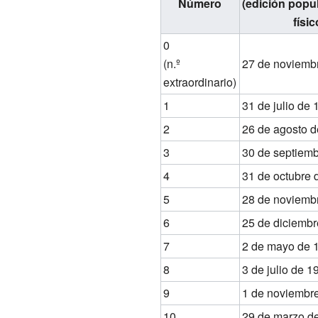
Número
(edición popul
físic
0
(n.º
27 de noviemb
extraordinario)
1
31 de julio de
2
26 de agosto 
3
30 de septiem
4
31 de octubre 
5
28 de noviemb
6
25 de diciembr
7
2 de mayo de 
8
3 de julio de 1
9
1 de noviembr
10
29 de marzo d