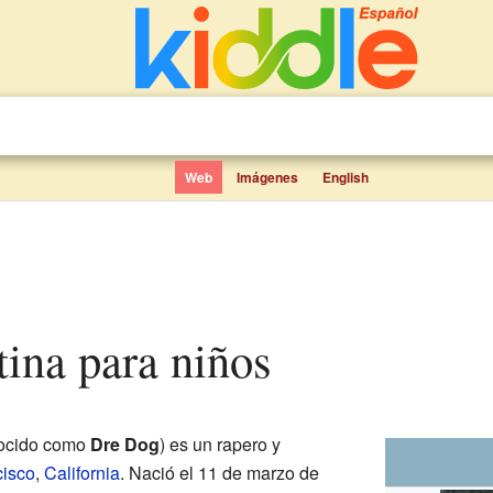
Web
Imágenes
English
tina para niños
ocido como
Dre Dog
) es un rapero y
cisco
,
California
. Nació el 11 de marzo de