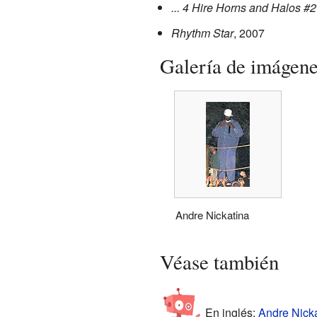
... 4 Hire Horns and Halos #2
Rhythm Star
, 2007
Galería de imágen
Andre Nickatina
Véase también
En inglés:
Andre Nicka