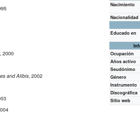
Nacimiento
995
Nacionalidad
Educado en
In
, 2000
Ocupación
Años activo
Seudónimo
s and Alibis
, 2002
Género
Instrumento
Discográfica
003
Sitio web
2004