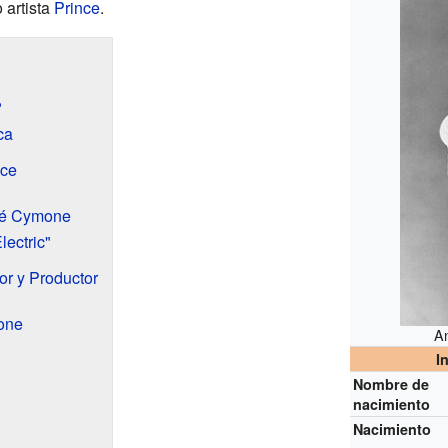
 artista
Prince
.
?
ca
nce
dré Cymone
ectric"
r y Productor
one
A
I
Nombre de
nacimiento
Nacimiento