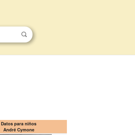
Datos para niños
André Cymone