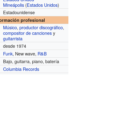
Mineápolis
(
Estados Unidos
)
Estadounidense
formación profesional
Músico
,
productor discográfico
,
compositor de canciones
y
guitarrista
desde 1974
Funk
, New wave,
R&B
Bajo, guitarra, piano, batería
Columbia Records