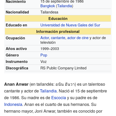
15 de septiembre de 1986
Nacimiento
Bangkok
(
Tailandia
)
Tailandesa
Nacionalidad
Educación
Universidad de Nueva Gales del Sur
Educado en
Información profesional
Actor
,
cantante
,
actor de cine
y actor de
Ocupación
televisión
1999–2003
Años activo
Pop
Género
Voz
Instrumento
RS Public Company Limited
Discográfica
Anan Anwar
(en tailandés: อนัน อันวา) es un talentoso
cantante y actor de
Tailandia
. Nació el 15 de septiembre
de 1986. Su madre es de
Escocia
y su padre es de
Indonesia
. Anan es el cuarto de sus hermanos. Su
hermano mayor, Joni Anwar, también es conocido por