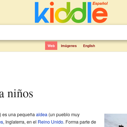
Web
Imágenes
English
ra niños
) es una pequeña
aldea
(un pueblo muy
es
, Inglaterra, en el
Reino Unido
. Forma parte de