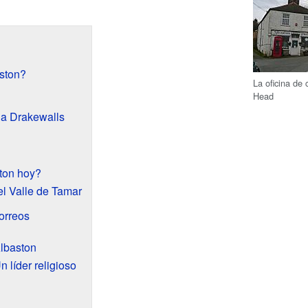
ston?
La oficina de
Head
na Drakewalls
ston hoy?
el Valle de Tamar
orreos
lbaston
 líder religioso