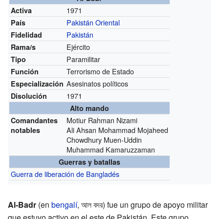
1971
Activa
Pakistán Oriental
País
Pakistán
Fidelidad
Ejército
Rama/s
Paramilitar
Tipo
Terrorismo de Estado
Función
Asesinatos políticos
Especialización
1971
Disolución
Alto mando
Motiur Rahman Nizami
Comandantes
Ali Ahsan Mohammad Mojaheed
notables
Chowdhury Muen-Uddin
Muhammad Kamaruzzaman
Guerras y batallas
Guerra de liberación de Bangladés
Al-Badr
(en
bengalí
,
আল বদর
) fue un grupo de apoyo militar
que estuvo activo en el este de Pakistán. Este grupo