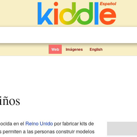
Web
Imágenes
English
niños
ocida en el
Reino Unido
por fabricar kits de
ts permiten a las personas construir modelos