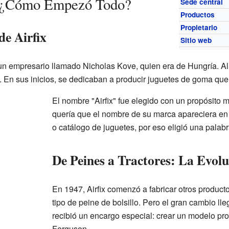
x: ¿Cómo Empezó Todo?
Sede central
Productos
Propietario
de Airfix
Sitio web
 un empresario llamado Nicholas Kove, quien era de Hungría. Al 
. En sus inicios, se dedicaban a producir juguetes de goma que 
El nombre "Airfix" fue elegido con un propósito 
quería que el nombre de su marca apareciera en p
o catálogo de juguetes, por eso eligió una pala
De Peines a Tractores: La Evolu
En 1947, Airfix comenzó a fabricar otros product
tipo de peine de bolsillo. Pero el gran cambio ll
recibió un encargo especial: crear un modelo p
Ferguson.