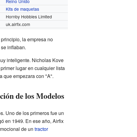
Reino Unido
Kits de maquetas
Hornby Hobbies Limited
uk.airfix.com
principio, la empresa no
se inflaban.
muy inteligente. Nicholas Kove
rimer lugar en cualquier lista
bra que empezara con "A".
ción de los Modelos
os. Uno de los primeros fue un
egó en 1949. En ese año, Airfix
romocional de un
tractor