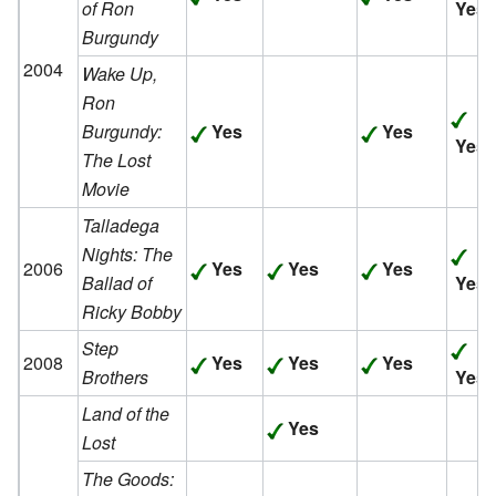
of Ron
Yes
Burgundy
2004
Wake Up,
Ron
Burgundy:
Yes
Yes
Yes
The Lost
Movie
Talladega
Nights: The
2006
Yes
Yes
Yes
Ballad of
Yes
Ricky Bobby
Step
2008
Yes
Yes
Yes
Brothers
Yes
Land of the
Yes
Lost
The Goods: