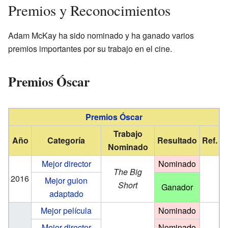
Premios y Reconocimientos
Adam McKay ha sido nominado y ha ganado varios
premios importantes por su trabajo en el cine.
Premios Óscar
Premios Óscar
Trabajo
Año
Categoría
Resultado
Ref.
Nominado
Mejor director
Nominado
The Big
2016
Mejor guion
Short
Ganador
adaptado
Mejor película
Nominado
Mejor director
Nominado