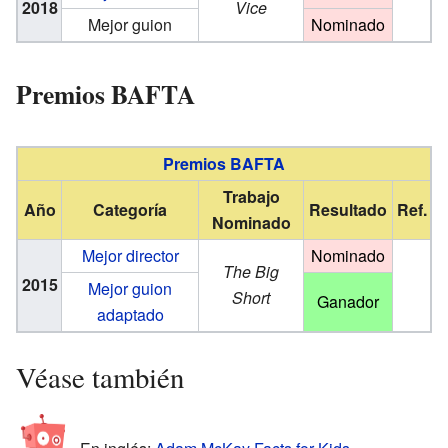
2018
Vice
Mejor guion
Nominado
Premios BAFTA
Premios BAFTA
Trabajo
Año
Categoría
Resultado
Ref.
Nominado
Mejor director
Nominado
The Big
2015
Mejor guion
Short
Ganador
adaptado
Véase también