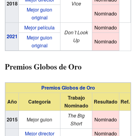
2018
Vice
Mejor guion
Nominado
original
Mejor película
Nominado
Don´t Look
2021
Mejor guion
Up
Nominado
original
Premios Globos de Oro
Premios Globos de Oro
Trabajo
Año
Categoría
Resultado
Ref.
Nominado
The Big
2015
Mejor guion
Nominado
Short
Mejor director
Nominado