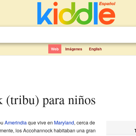
Web
Imágenes
English
 (tribu) para niños
bu
Amerindia
que vive en
Maryland
, cerca de
almente, los Accohannock habitaban una gran