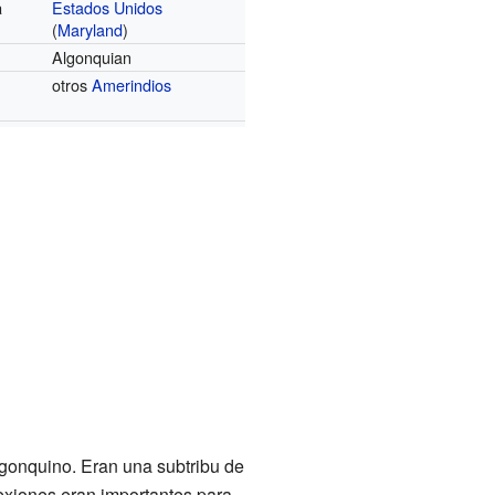
Estados Unidos
a
(
Maryland
)
Algonquian
otros
Amerindios
gonquino. Eran una subtribu de
xiones eran importantes para