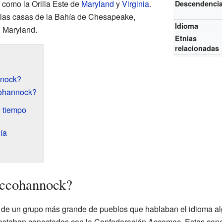
 como la Orilla Este de
Maryland
y
Virginia
.
Descendenci
 las casas de la Bahía de Chesapeake,
Idioma
, Maryland.
Etnias
relacionadas
nnock?
cohannock?
l tiempo
ía
Accohannock?
de un grupo más grande de pueblos que hablaban el idioma al
estaban conectados con la Confederación Accomac. Estas cone